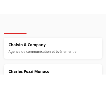
Chalvin & Company
Agence de communication et événementiel
Charles Pozzi Monaco
Spécialiste de l\'automobile d\'exception
Héhocom Agency
Agence de communication et de marketing digital